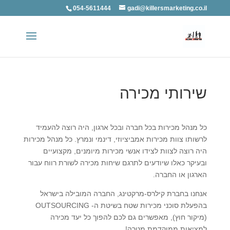
054-5611444
gadi@killersmarketing.co.il
שירותי מכירה
כל מנהל מכירות בכל חברה ובכל ארגון, היה רוצה להעמיד
לרשותו צוות מכירות אמביציוזי, דינמי ונמרץ. כל מנהל מכירות
היה רוצה לצוות לצידו אנשי מכירות מיומנים, מקצועיים
ובעיקר כאלו שיודעים לתרגם שיחות מכירה לשורת רווח עבור
הארגון או החברה.
אנחנו בחברת קילרס-מרקטינג, החברה המובילה בישראל
בהפעלת סוכני מכירות שטח בשיטת ה-
OUTSOURCING
(מיקור חוץ), מאפשרים גם לכם להפוך כל יעד מכירה
למציאות ממוקדמת מטרה!