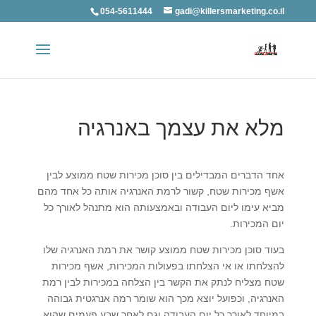
054-5611444
gadi@killersmarketing.co.il
מלא את עצמך באנרגיה
אחד הדברים המבדילים בין סוכן מכירות שטח ממוצע לבין
אשף מכירות שטח, קשור לרמת האנרגיה אותה כל אחד מהם
מביא עימו ליום העבודה ובאמצעותה הוא מתנהל לאורך כל
יום המכירות.
בעוד סוכן מכירות שטח ממוצע קושר את רמת האנרגיה שלו
להצלחתו או אי הצלחתו בפעולות המכירות, אשף מכירות
שטח מצליח לנתק את הקשר בין הצלחה במכירות לבין רמת
האנרגיה, וכפועל יוצא מכך הוא שומר רמה אנרגטית גבוהה
במיוחד לאורך כל יום העבודה וגם לאחר שבע פעמים שהוא