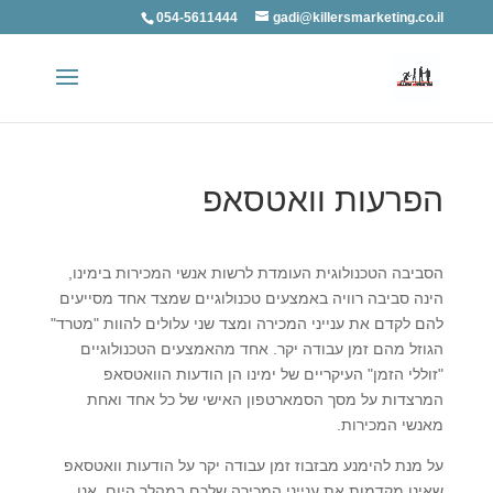
054-5611444
gadi@killersmarketing.co.il
הפרעות וואטסאפ
הסביבה הטכנולוגית העומדת לרשות אנשי המכירות בימינו,
הינה סביבה רוויה באמצעים טכנולוגיים שמצד אחד מסייעים
להם לקדם את ענייני המכירה ומצד שני עלולים להוות "מטרד"
הגוזל מהם זמן עבודה יקר. אחד מהאמצעים הטכנולוגיים
"זוללי הזמן" העיקריים של ימינו הן הודעות הוואטסאפ
המרצדות על מסך הסמארטפון האישי של כל אחד ואחת
מאנשי המכירות.
על מנת להימנע מבזבוז זמן עבודה יקר על הודעות וואטסאפ
שאינן מקדמות את ענייני המכירה שלכם במהלך היום, אנו