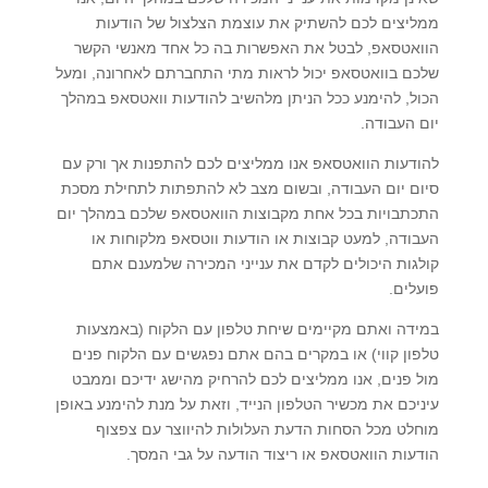
ממליצים לכם להשתיק את עוצמת הצלצול של הודעות
הוואטסאפ, לבטל את האפשרות בה כל אחד מאנשי הקשר
שלכם בוואטסאפ יכול לראות מתי התחברתם לאחרונה, ומעל
הכול, להימנע ככל הניתן מלהשיב להודעות וואטסאפ במהלך
יום העבודה.
להודעות הוואטסאפ אנו ממליצים לכם להתפנות אך ורק עם
סיום יום העבודה, ובשום מצב לא להתפתות לתחילת מסכת
התכתבויות בכל אחת מקבוצות הוואטסאפ שלכם במהלך יום
העבודה, למעט קבוצות או הודעות ווטסאפ מלקוחות או
קולגות היכולים לקדם את ענייני המכירה שלמענם אתם
פועלים.
במידה ואתם מקיימים שיחת טלפון עם הלקוח (באמצעות
טלפון קווי) או במקרים בהם אתם נפגשים עם הלקוח פנים
מול פנים, אנו ממליצים לכם להרחיק מהישג ידיכם וממבט
עיניכם את מכשיר הטלפון הנייד, וזאת על מנת להימנע באופן
מוחלט מכל הסחות הדעת העלולות להיווצר עם צפצוף
הודעות הוואטסאפ או ריצוד הודעה על גבי המסך.