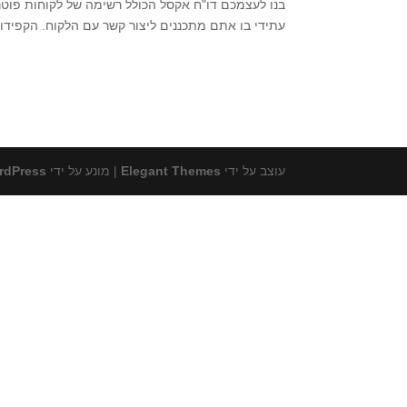
בנו לעצמכם דו"ח אקסל הכולל רשימה של לקוחות פוטנצ
עתידי בו אתם מתכננים ליצור קשר עם הלקוח. הקפידו להוסיף לרשימת האקסל בין 5 ל-7 לקוחות פוטנציאליי
עוצב על ידי
Elegant Themes
| מונע על ידי
rdPress