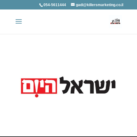
054-5611444
gadi@killersmarketing.co.il