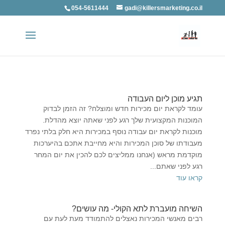
054-5611444
gadi@killersmarketing.co.il
תגיע מוכן ליום העבודה
עומד לקראת יום מכירות חדש ומוצלח? זה הזמן לבדוק
המוכנות המקצועית שלך רגע לפני שאתה יוצא מהדלת.
מוכנות לקראת יום עבודה נוסף במכירות היא חלק בלתי נפרד
מעבודתו של סוכן המכירות והיא מחייבת אתכם בהיערכות
מוקדמת מראש (אנחנו ממליצים לכם להכין את יום המחר
רגע לפני שאתם...
קראו עוד
השיחה מועברת לתא הקולי- מה עושים?
רבים מאנשי המכירות נאצלים להתמודד מעת לעת עם