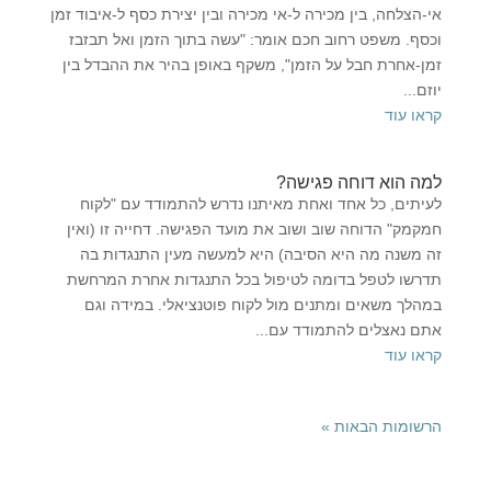
אי-הצלחה, בין מכירה ל-אי מכירה ובין יצירת כסף ל-איבוד זמן
וכסף. משפט רחוב חכם אומר: "עשה בתוך הזמן ואל תבזבז
זמן-אחרת חבל על הזמן", משקף באופן בהיר את ההבדל בין
יוזם...
קראו עוד
למה הוא דוחה פגישה?
לעיתים, כל אחד ואחת מאיתנו נדרש להתמודד עם "לקוח
חמקמק" הדוחה שוב ושוב את מועד הפגישה. דחייה זו (ואין
זה משנה מה היא הסיבה) היא למעשה מעין התנגדות בה
תדרשו לטפל בדומה לטיפול בכל התנגדות אחרת המרחשת
במהלך משאים ומתנים מול לקוח פוטנציאלי. במידה וגם
אתם נאצלים להתמודד עם...
קראו עוד
הרשומות הבאות »