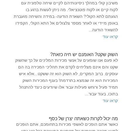
משיבון קולי במהלך ניסיונותיהם לקיים שיחה טלפונית עם
לקוח קיים או לקוח פוטנציאלי. מה ניתן לעשות ברגע בו
הגעתם לתא הקולי? השארת הודעה- במידה והשיחה מועברת
באופן מיידי או לאחר מספר צלצולים אל התא הקולי, הקפידו
להשאיר הודעה...
קראו עוד
השוק שקט? האומנם יש חיה כזאת?
לא פעם אנו שומעים על אנשי מכירות המלינים על כך שהשוק
שקט והם אינם מצליחים לקדם את תהליכי המכירה בה הם
עוסקים. ברוב המקרים, לא השוק הוא זה ששקט...אלא איש
המכירות הוא זה שנמצא בתרדמת! בענף המכירות השוק
תמיד פעיל ורוחש פעילות עבור אלו שיודעים כיצד להתנהל
בתוכו, בעוד עבור...
קראו עוד
מה יכול לקרות כשאתה יצרן של כסף
כאשר אתם הופכים לאשפי מכירות בתחומכם, אתם הופכים